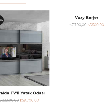
Voxy Berjer
6%
28.6%
₺
7.700,00
₺
5.500,00
alda TV’li Yatak Odası
₺
83.600,00
₺
59.700,00