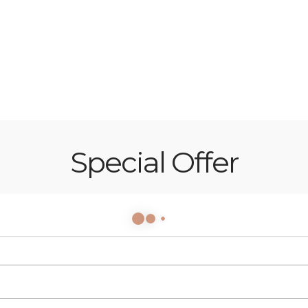
NEW LIVING ROOM
Sale Off 50%
Shop Now
Special Offer