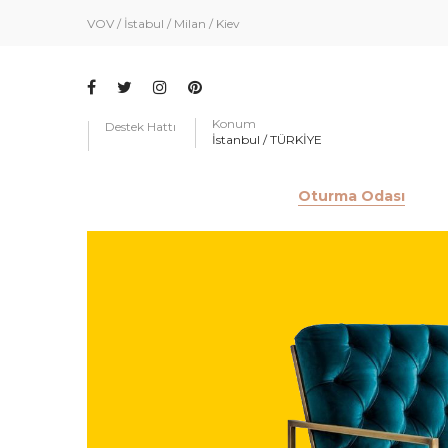
VOV / İstabul / Milan / Kiev
Konum
Destek Hattı
İstanbul / TÜRKİYE
Oturma Odası