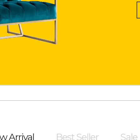
w Arrival
Best Seller
Sale