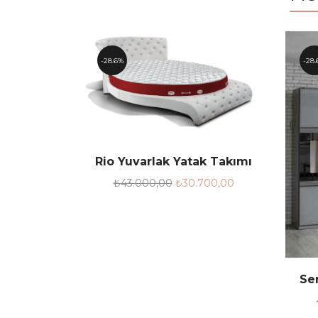
28.6%
28.
Rio Yuvarlak Yatak Takımı
₺
43.000,00
₺
30.700,00
Ser