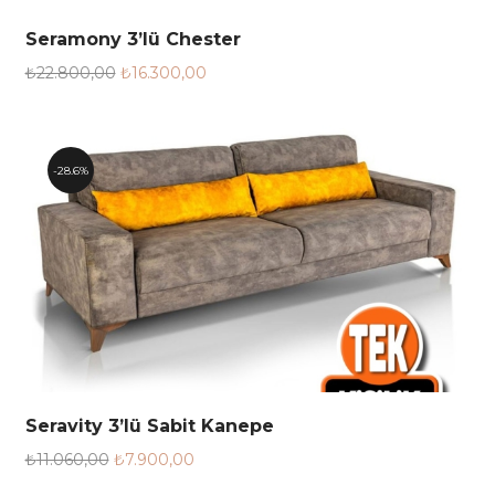
Seramony 3’lü Chester
₺
22.800,00
₺
16.300,00
28.6%
Seravity 3’lü Sabit Kanepe
₺
11.060,00
₺
7.900,00