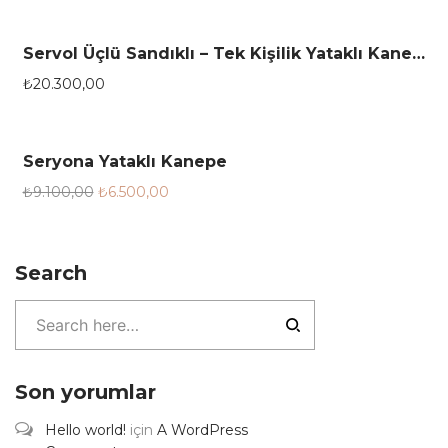
Servol Üçlü Sandıklı – Tek Kişilik Yataklı Kanepe
₺
20.300,00
Seryona Yataklı Kanepe
28.6%
₺
9.100,00
₺
6.500,00
Search
Son yorumlar
Hello world!
için
A WordPress