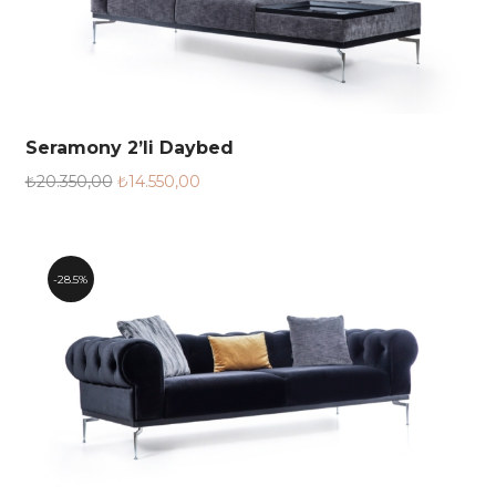
Seramony 2’li Daybed
₺
20.350,00
₺
14.550,00
28.5%