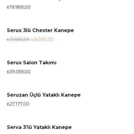
₺
19.989,00
Serux 3lü Chester Kanepe
28%
₺
12.500,00
₺
9.000,00
Serux Salon Takımı
₺
39.059,00
Seruzan Üçlü Yataklı Kanepe
₺
27.177,00
Serva 3’lü Yataklı Kanepe