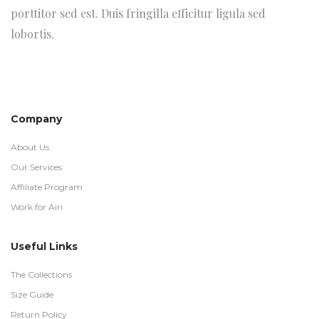
porttitor sed est. Duis fringilla efficitur ligula sed
lobortis.
Company
About Us
Our Services
Affiliate Program
Work for Airi
Useful Links
The Collections
Size Guide
Return Policy