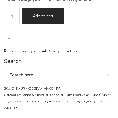
-
+
Add to cart
Find store near you
Delivery and return
Search
SKU:
DNN-URN-DEBRA-YAN-SEHPA
Categories:
Sehpa & Aksesuar
,
Sehpalar
,
Tüm Mobilyalar
,
Tüm Ürünler
Tags:
aksesuar
,
denini
,
mobilya aksesuar
,
sehpa
,
siyah
,
yan
,
yan sehpa
,
yuvarlak