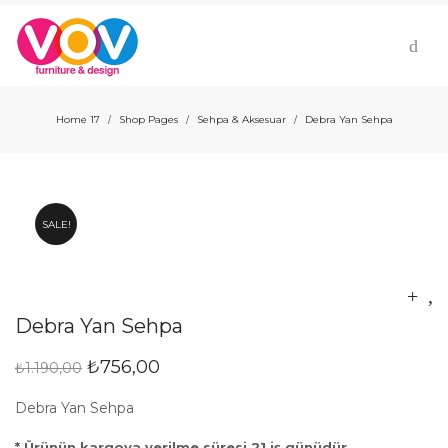
Home 17
Shop Pages
Sehpa & Aksesuar
Debra Yan Sehpa
/
/
/
SALE!
Debra Yan Sehpa
₺
756,00
₺
1.190,00
Debra Yan Sehpa
* Ürünün kargoya verilme süresi 21 iş günüdür.