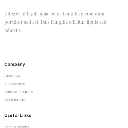
Integer ut ligula quis lectus fringilla elementum
porttitor sed est. Duis fringilla efficitur ligula sed
lobortis.
Company
About Us
Our Services
Affiliate Program
Work for Airi
Useful Links
The Collections