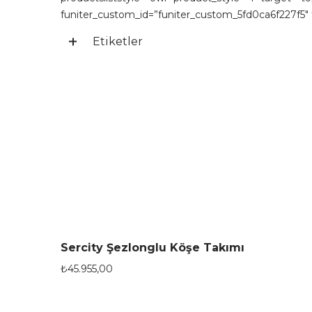
funiter_custom_id=”funiter_custom_5fd0ca6f227f5″ t
Etiketler
Sercity Şezlonglu Köşe Takımı
₺
45.955,00