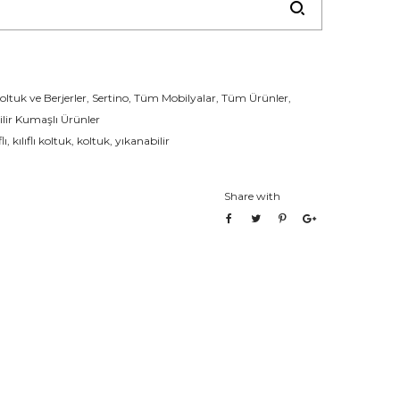
oltuk ve Berjerler
,
Sertino
,
Tüm Mobilyalar
,
Tüm Ürünler
,
ilir Kumaşlı Ürünler
flı
,
kılıflı koltuk
,
koltuk
,
yıkanabilir
Share with