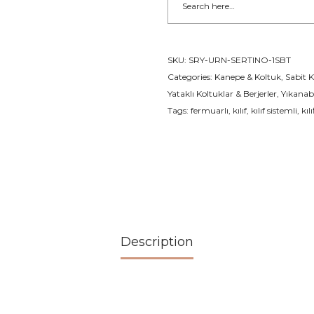
SKU:
SRY-URN-SERTINO-1SBT
Categories:
Kanepe & Koltuk
,
Sabit K
Yataklı Koltuklar & Berjerler
,
Yıkanab
Tags:
fermuarlı
,
kılıf
,
kılıf sistemli
,
kılı
Description