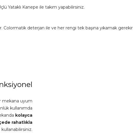
Üçlü Yataklı Kanepe ile takım yapabilirsiniz.
lir. Colormatik deterjan ile ve her rengi tek başına yıkamak ger
nksiyonel
her mekana uyum
nlük kullanımda
mekanda
kolayca
çede
rahatlıkla
kullanabilirsiniz.