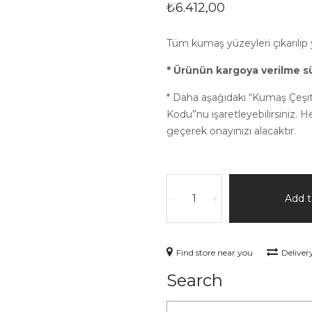
₺
6.412,00
Tüm kumaş yüzeyleri çıkarılıp y
* Ürünün kargoya verilme sü
* Daha aşağıdaki “Kumaş Çeşi
Kodu”nu işaretleyebilirsiniz. 
geçerek onayınızı alacaktır.
Add t
-
+
Find store near you
Deliver
Search