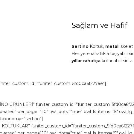
Sağlam ve Hafif
Sertino
Koltuk,
metal
iskelet
Her yere rahatlıkla taşıyabilir
yıllar
rahatça
kullanabilirsiniz.
 funiter_custom_id=”funiter_custom_5fd0ca6f227ee”]
RTİNO ÜRÜNLERİ” funiter_custom_id=”funiter_custom_5fd0ca6f227f
top-rated” per_page=”10″ owl_dots=”true” owl_ls_items=”5″ owl_
 taxonomy=”sertino”]
KLİ KOLTUKLAR” funiter_custom_id=”funiter_custom_5fd0ca6f227f4
top-rated” per_page=”10″ owl_dots=”true” owl_ls_items=”5″ owl_