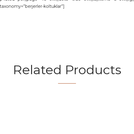
axonomy=”berjerler-koltuklar”]
Related Products