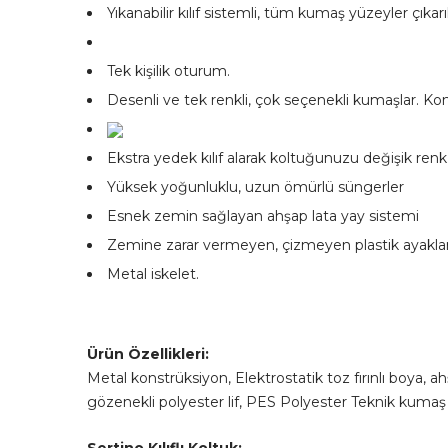
Yıkanabilir kılıf sistemli, tüm kumaş yüzeyler çıkar
Tek kişilik oturum.
Desenli ve tek renkli, çok seçenekli kumaşlar. Kom
Ekstra yedek kılıf alarak koltuğunuzu değişik renk
Yüksek yoğunluklu, uzun ömürlü süngerler
Esnek zemin sağlayan ahşap lata yay sistemi
Zemine zarar vermeyen, çizmeyen plastik ayaklar
Metal iskelet.
Ürün Özellikleri:
Metal konstrüksiyon, Elektrostatik toz fırınlı boya, 
gözenekli polyester lif, PES Polyester Teknik kumaş k
Sertino Kılıflı Koltuk: