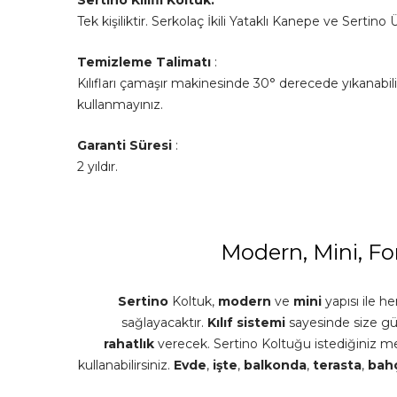
Tek kişiliktir. Serkolaç İkili Yataklı Kanepe ve Sertino 
Temizleme Talimatı
:
Kılıfları çamaşır makinesinde 30° derecede yıkanabi
kullanmayınız.
Garanti Süresi
:
2 yıldır.
Modern, Mini, Fo
Sertino
Koltuk,
modern
ve
mini
yapısı ile 
sağlayacaktır.
Kılıf
sistemi
sayesinde size gü
rahatlık
verecek. Sertino Koltuğu istediğiniz 
kullanabilirsiniz.
Evde
,
işte
,
balkonda
,
terasta
,
bah