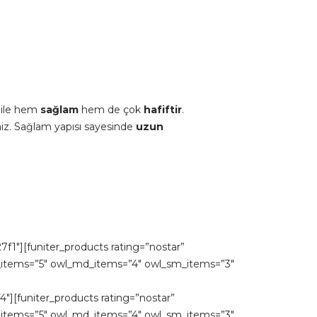
 ile hem
sağlam
hem de çok
hafiftir
.
siniz. Sağlam yapısı sayesinde
uzun
1″][funiter_products rating=”nostar”
lg_items=”5″ owl_md_items=”4″ owl_sm_items=”3″
″][funiter_products rating=”nostar”
lg_items=”5″ owl_md_items=”4″ owl_sm_items=”3″