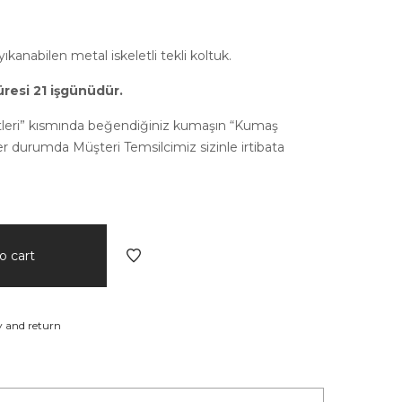
ıkanabilen metal iskeletli tekli koltuk.
resi 21 işgünüdür.
tleri” kısmında beğendiğiniz kumaşın “Kumaş
Her durumda Müşteri Temsilcimiz sizinle irtibata
o cart
y and return