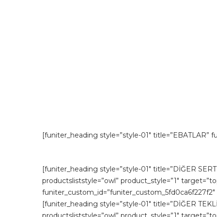
[funiter_heading style=”style-01″ title=”EBATLAR”
[funiter_heading style=”style-01″ title=”DİĞER SE
productsliststyle=”owl” product_style=”1″ target=”
funiter_custom_id=”funiter_custom_5fd0ca6f227f2″
[funiter_heading style=”style-01″ title=”DİĞER TE
productsliststyle=”owl” product_style=”1″ target=”