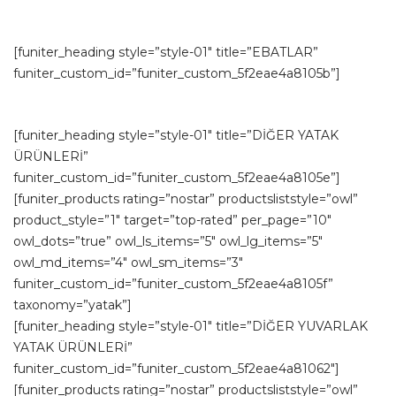
[funiter_heading style=”style-01″ title=”EBATLAR”
funiter_custom_id=”funiter_custom_5f2eae4a8105b”]
[funiter_heading style=”style-01″ title=”DİĞER YATAK
ÜRÜNLERİ”
funiter_custom_id=”funiter_custom_5f2eae4a8105e”]
[funiter_products rating=”nostar” productsliststyle=”owl”
product_style=”1″ target=”top-rated” per_page=”10″
owl_dots=”true” owl_ls_items=”5″ owl_lg_items=”5″
owl_md_items=”4″ owl_sm_items=”3″
funiter_custom_id=”funiter_custom_5f2eae4a8105f”
taxonomy=”yatak”]
[funiter_heading style=”style-01″ title=”DİĞER YUVARLAK
YATAK ÜRÜNLERİ”
funiter_custom_id=”funiter_custom_5f2eae4a81062″]
[funiter_products rating=”nostar” productsliststyle=”owl”