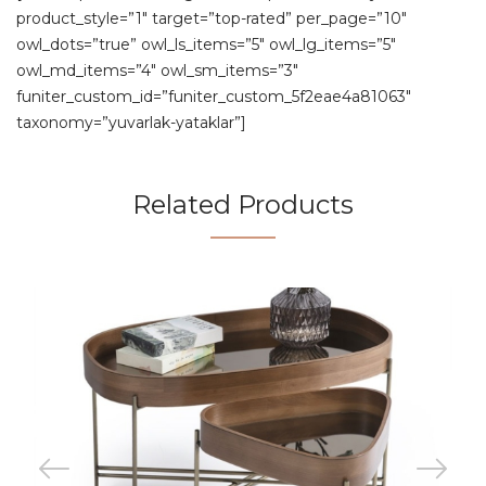
product_style=”1″ target=”top-rated” per_page=”10″
owl_dots=”true” owl_ls_items=”5″ owl_lg_items=”5″
owl_md_items=”4″ owl_sm_items=”3″
funiter_custom_id=”funiter_custom_5f2eae4a81063″
taxonomy=”yuvarlak-yataklar”]
Related Products