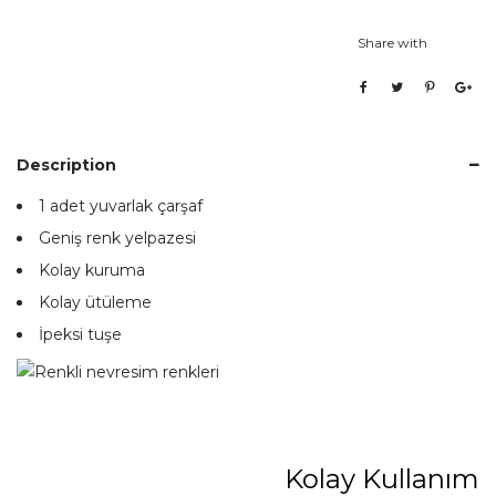
Share with
Description
1 adet yuvarlak çarşaf
Geniş renk yelpazesi
Kolay kuruma
Kolay ütüleme
İpeksi tuşe
Kolay Kullanım