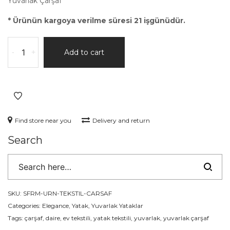
Yuvarlak Çarşaf
* Ürünün kargoya verilme süresi 21 işgünüdür.
-
+
Add to cart
Find store near you
Delivery and return
Search
SKU:
SFRM-URN-TEKSTIL-CARSAF
Categories:
Elegance
,
Yatak
,
Yuvarlak Yataklar
Tags:
çarşaf
,
daire
,
ev tekstili
,
yatak tekstili
,
yuvarlak
,
yuvarlak çarşaf