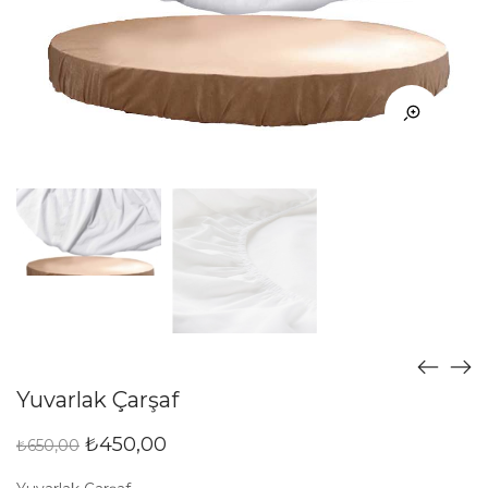
Yuvarlak Çarşaf
₺
450,00
₺
650,00