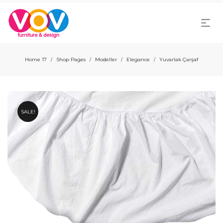
Home 17
Shop Pages
Modeller
Elegance
Yuvarlak Çarşaf
/
/
/
/
SALE!